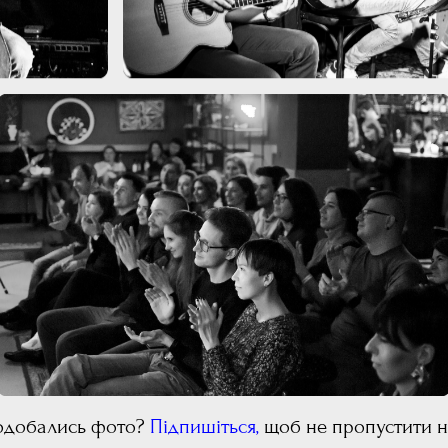
одобались
фото?
Підпишіться
,
щоб не пропустити н