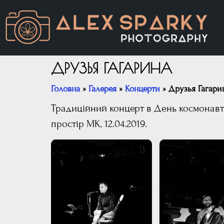
ДРУЗЬЯ ГАГАРИНА
Головна
»
Галерея
»
Концерти
»
Друзья Гагари
Традиційний концерт в День космонавт
простір МК, 12.04.2019.