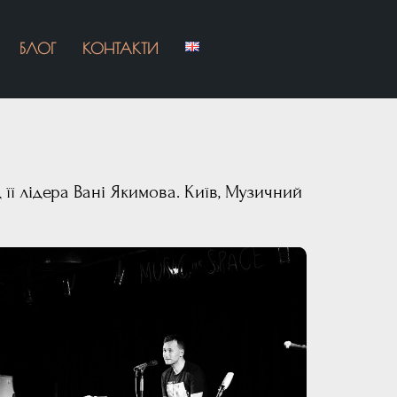
БЛОГ
КОНТАКТИ
д її лідера Вані Якимова. Київ, Музичний