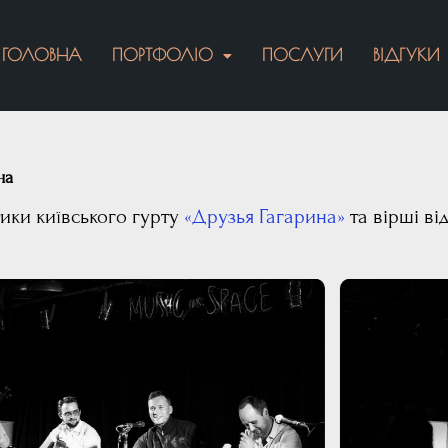
ГОЛОВНА
ПОРТФОЛІО
ПОСЛУГИ
ВІДГУКИ
на
ики київського гурту
«Друзья Гагарина»
та вірші ві