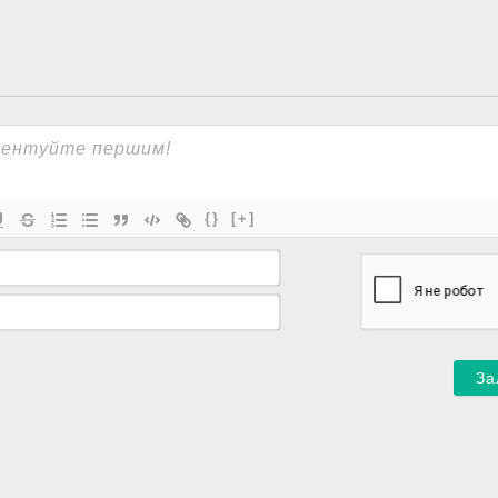
{}
[+]
Ім'я*
Email*