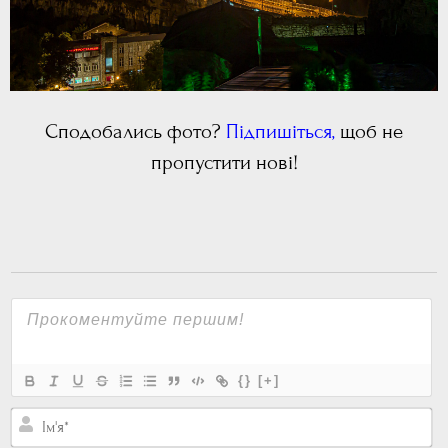
Сп
одобались
фото?
Підпишіться
,
щоб не
пропустити нові!
{}
[+]
Ім