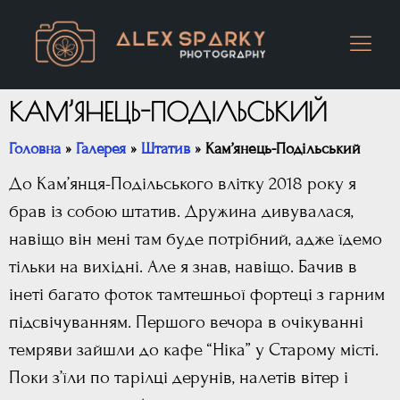
КАМ’ЯНЕЦЬ-ПОДІЛЬСЬКИЙ
Головна
»
Галерея
»
Штатив
»
Кам’янець-Подільський
До Кам’янця-Подільського влітку 2018 року я
брав із собою штатив. Дружина дивувалася,
навіщо він мені там буде потрібний, адже їдемо
тільки на вихідні. Але я знав, навіщо. Бачив в
інеті багато фоток тамтешньої фортеці з гарним
підсвічуванням. Першого вечора в очікуванні
темряви зайшли до кафе “Ніка” у Старому місті.
Поки з’їли по тарілці дерунів, налетів вітер і